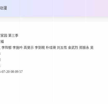
动漫
家园 第三季
应福
江
李阵郁
李施吟
高旻示
李到晛
朴珪瑛
刘五性
金武烈
郑振永
吴
4
国
语
-07-20 08:09:57