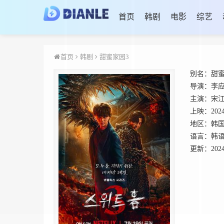
首页
韩剧
电影
综艺
首页
韩剧
甜蜜家园3
别名：
甜蜜
导演：
李
主演：
宋
上映：
202
地区：
韩
语言：
韩
更新：
2024