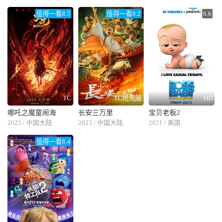
值得一看8.5
值得一看8.2
6.6
TC
TC抢先版
HD
哪吒之魔童闹海
长安三万里
宝贝老板2
2025 / 中国大陆
2023 / 中国大陆
2021 / 美国
值得一看8.4