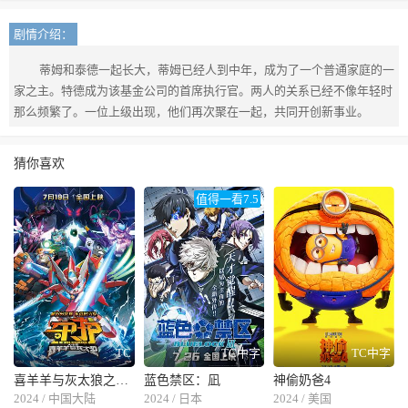
剧情介绍：
蒂姆和泰德一起长大，蒂姆已经人到中年，成为了一个普通家庭的一
家之主。特德成为该基金公司的首席执行官。两人的关系已经不像年轻时
那么频繁了。一位上级出现，他们再次聚在一起，共同开创新事业。
猜你喜欢
值得一看7.5
TC
TC中字
TC中字
喜羊羊与灰太狼之守护
蓝色禁区：凪
神偷奶爸4
2024 / 中国大陆
2024 / 日本
2024 / 美国