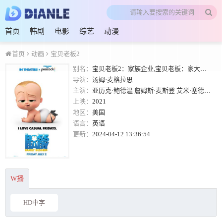
首页
韩剧
电影
综艺
动漫
首页
动画
宝贝老板2
别名：
宝贝老板2：家族企业,宝贝老板：家大业大(台),波士BB 2世祖(港)
导演：
汤姆·麦格拉思
主演：
亚历克·鲍德温
詹姆斯·麦斯登
艾米·塞德丽丝
上映：
2021
地区：
美国
语言：
英语
更新：
2024-04-12 13:36:54
W播
HD中字