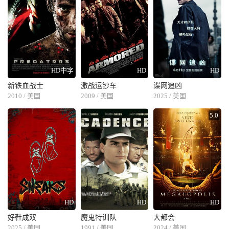
HD中字
HD
HD
新铁血战士
激战运钞车
谍网追凶
2010 / 美国
2009 / 美国
2025 / 美国
5.0
HD
HD
HD
好鞋成双
魔鬼特训队
大都会
2025 / 美国
1991 / 美国
2024 / 美国