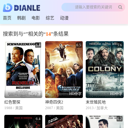
首页
韩剧
电影
综艺
动漫
搜索到与“
”相关的“
14
”条结果
6.4
6.5
5.6
HD中字
HD中字
HD中字
红色警探
神奇四侠2
末世殖民地
1988 / 美国
2007 / 美国
2013 / 加拿大
6.4
6.2