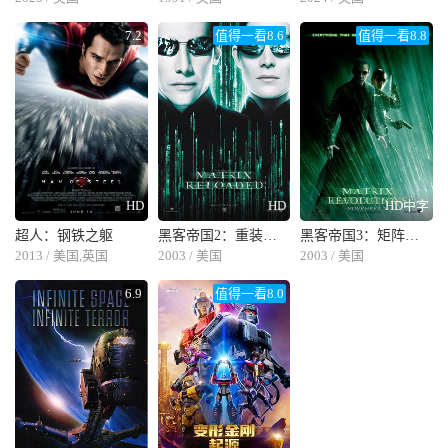
7.2
值得一看8.6
值得一看8.8
HD
HD
HD中字
超人：钢铁之躯
黑客帝国2：重装上阵
黑客帝国3：矩阵革命
2013 / 美国,英国
2003 / 美国
2003 / 美国
6.9
值得一看8.0