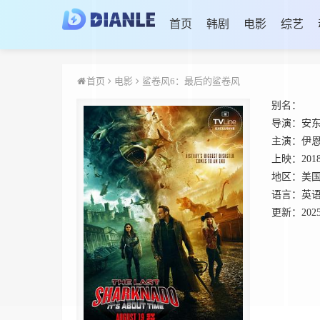
首页
韩剧
电影
综艺
首页
电影
鲨卷风6：最后的鲨卷风
别名：
导演：
安东
主演：
伊恩
上映：
201
地区：
美
语言：
英
更新：
2025