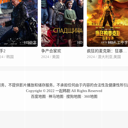
HD中字
HD
HD人工中
手2
争产合家欢
疯狂的麦克斯：狂暴女神
24 / 韩国
2024 / 美国
2024 / 澳大利亚,美国
服务，不提供影片播放和储存服务，不承担任何由于内容的合法性及健康性所引
Copyright © 2022
一起韩剧
All Rights Reserved
百度地图
·
神马地图
·
搜狗地图
·
360地图