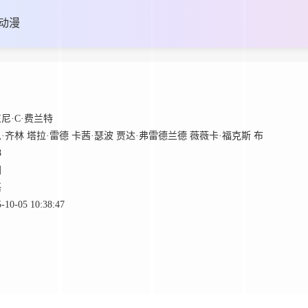
动漫
尼·C·费兰特
·齐林
塔拉·雷德
卡茜·瑟波
贾达·弗雷德兰德
薇薇卡·福克斯
布
8
国
语
-10-05 10:38:47