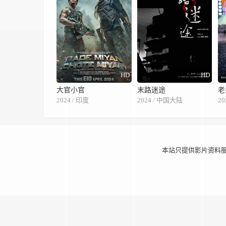
HD
HD
大官小官
末路迷途
老
2024 / 印度
2024 / 中国大陆
20
本站只提供影片资料