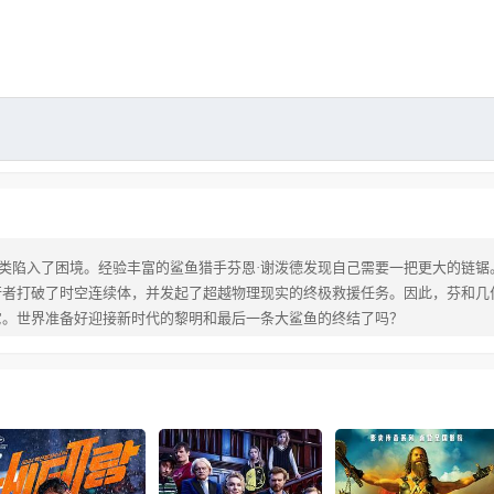
类陷入了困境。经验丰富的鲨鱼猎手芬恩·谢泼德发现自己需要一把更大的链锯。
行者打破了时空连续体，并发起了超越物理现实的终极救援任务。因此，芬和几
它。世界准备好迎接新时代的黎明和最后一条大鲨鱼的终结了吗？