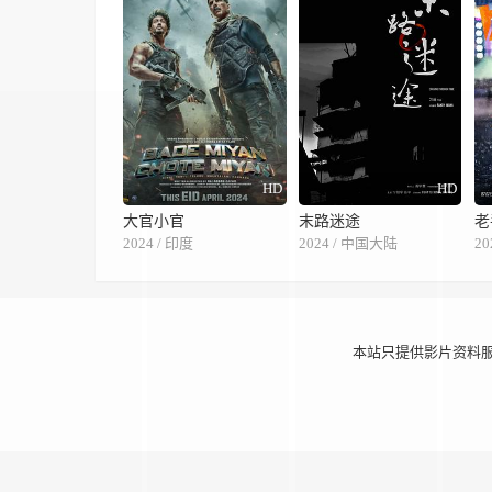
HD
HD
大官小官
末路迷途
老
2024 / 印度
2024 / 中国大陆
20
本站只提供影片资料