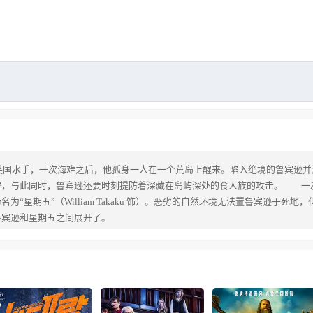
n 饰）是一名英国水手，一次海难之后，他孤身一人在一个荒岛上醒来。陷入绝境的鲁
空，与此同时，鲁宾逊还要时刻提防着深藏在岛屿深处的食人族的攻击。 一
“星期五”（William Takaku 饰）。恶劣的自然环境无法置鲁宾逊于
鲁宾逊和星期五之间展开了。