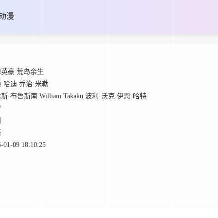
动漫
英豪 荒岛余生
·哈迪
乔治·米勒
斯·布鲁斯南
William
Takaku
波利·沃克
伊恩·哈特
7
国
语
-01-09 18:10:25