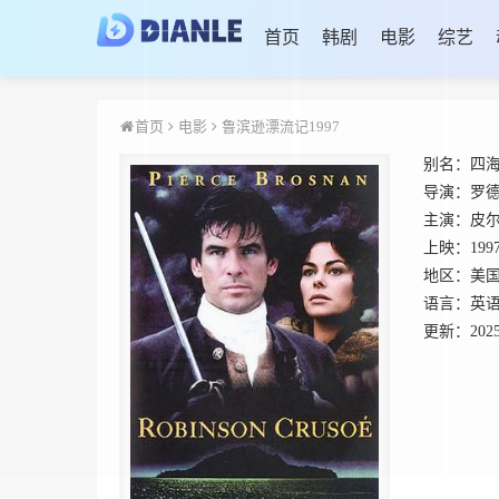
首页
韩剧
电影
综艺
首页
电影
鲁滨逊漂流记1997
别名：
四海
导演：
罗德
主演：
皮尔
上映：
199
地区：
美
语言：
英
更新：
2025