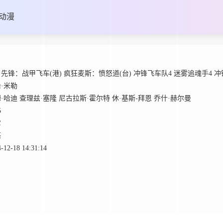
动漫
先锋：战甲飞车(港) 疯狂麦斯：愤怒道(台) 冲锋飞车队4 迷雾追魂手4 冲锋追魂手4 疯狂
·米勒
·哈迪
查理兹·塞隆
尼古拉斯·霍尔特
休·基斯-拜恩
乔什·赫尔曼
5
它
语
-12-18 14:31:14