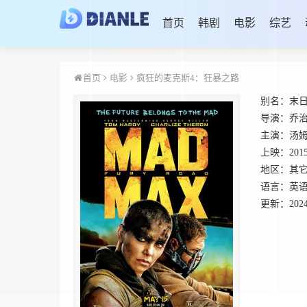
首页
韩剧
电影
综艺
首页
电影
疯狂的麦克斯4：狂暴之路
别名：
末日
导演：
乔治
主演：
汤姆
上映：
201
地区：
其
语言：
英
更新：
2024