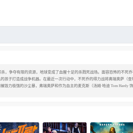
厮杀，争夺有限的资源，地球变成了血腥十足的杀戮死战场。面容恐怖的不死乔
打造成战争机器。在最近一次行动中，不死乔的得力战将弗瑞奥萨（查理兹·塞隆 C
毁力极强的沙尘暴，弗瑞奥萨和作为血主的麦克斯（汤姆·哈迪 Tom Hard