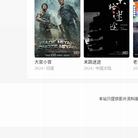
HD
HD
大官小官
末路迷途
老
2024 / 印度
2024 / 中国大陆
20
本站只提供影片资料