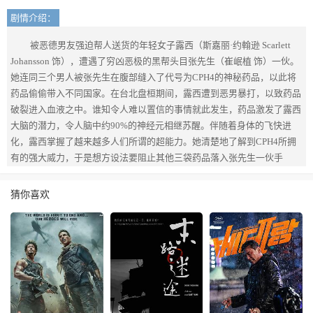
剧情介绍：
被恶德男友强迫帮人送货的年轻女子露西（斯嘉丽·约翰逊 Scarlett
Johansson 饰），遭遇了穷凶恶极的黑帮头目张先生（崔岷植 饰）一伙。
她连同三个男人被张先生在腹部缝入了代号为CPH4的神秘药品，以此将
药品偷偷带入不同国家。在台北盘桓期间，露西遭到恶男暴打，以致药品
破裂进入血液之中。谁知令人难以置信的事情就此发生，药品激发了露西
大脑的潜力，令人脑中约90%的神经元相继苏醒。伴随着身体的飞快进
化，露西掌握了越来越多人们所谓的超能力。她清楚地了解到CPH4所拥
有的强大威力，于是想方设法要阻止其他三袋药品落入张先生一伙手
中。 期间她试图与大脑研究方面的资深教授塞缪尔·诺曼（摩根·弗里
曼 Morgan Freeman 饰）取得联系，在后者的见证下，露西将迎来大脑
猜你喜欢
100%苏醒的历史性时刻……