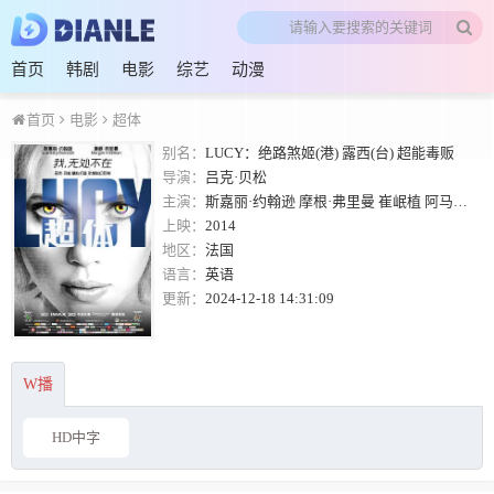
首页
韩剧
电影
综艺
动漫
首页
电影
超体
别名：
LUCY：绝路煞姬(港) 露西(台) 超能毒贩
导演：
吕克·贝松
主演：
斯嘉丽·约翰逊
摩根·弗里曼
崔岷植
阿马尔·维克德
上映：
2014
地区：
法国
语言：
英语
更新：
2024-12-18 14:31:09
W播
HD中字