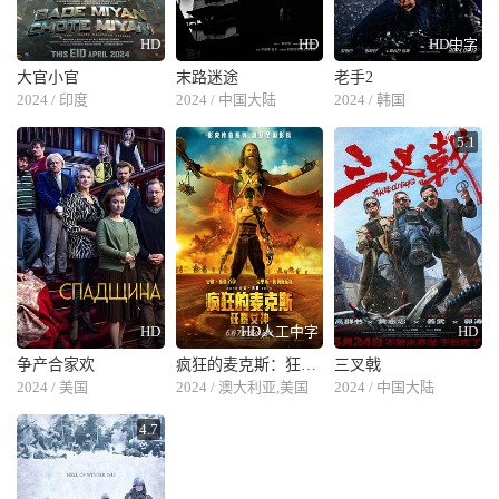
HD
HD
HD中字
大官小官
末路迷途
老手2
2024 / 印度
2024 / 中国大陆
2024 / 韩国
5.1
HD
HD人工中字
HD
争产合家欢
疯狂的麦克斯：狂暴女神
三叉戟
2024 / 美国
2024 / 澳大利亚,美国
2024 / 中国大陆
4.7