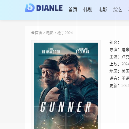
首页
韩剧
电影
综艺
首页
电影
枪手2024
别名：
导演：
迪
主演：
卢克
上映：
202
地区：
美
语言：
英
更新：
2024