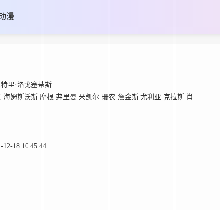
动漫
米特里·洛戈塞蒂斯
·海姆斯沃斯
摩根·弗里曼
米凯尔·珊农·詹金斯
尤利亚·克拉斯
肖
4
国
语
-12-18 10:45:44