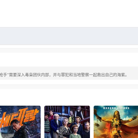
枪手”需要深入毒枭团伙内部，并与罪犯和当地警察一起救出自己的海紫。