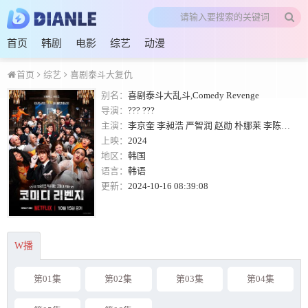
首页
韩剧
电影
综艺
动漫
首页
综艺
喜剧泰斗大复仇
别名：
喜剧泰斗大乱斗,Comedy Revenge
导演：
???
???
主演：
李京奎
李昶浩
严智润
赵勋
朴娜莱
李陈镐
金
上映：
2024
地区：
韩国
语言：
韩语
更新：
2024-10-16 08:39:08
W播
第01集
第02集
第03集
第04集